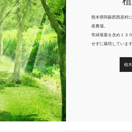
植
熊本県阿蘇郡西原村
産農場。
常緑落葉を含め１３
せずに栽培していま
植