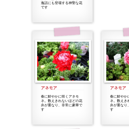
逸話にも登場する神聖な花
です
アネモア
アネモア
春に鮮やかに咲くアネモ
春に鮮やか
ネ。数えきれないほどの花
ネ。数えき
弁が重なり、非常に豪華で
弁が重なり
す
す