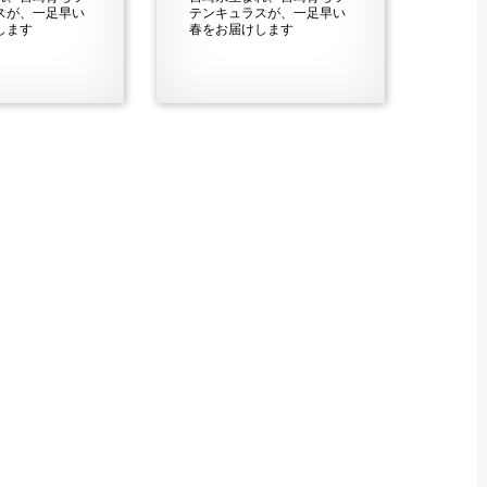
スが、一足早い
テンキュラスが、一足早い
します
春をお届けします