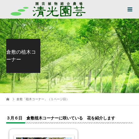
倉敷の植木コ
ーナー
倉敷「植木コーナー」（１ページ目）
３月６日 倉敷植木コーナーに咲いている 花を紹介します