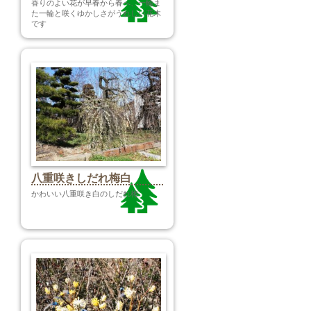
香りのよい花が早春から春へ、一輪ま
た一輪と咲くゆかしさがうれしい花木
です
八重咲きしだれ梅白
かわいい八重咲き白のしだれ梅