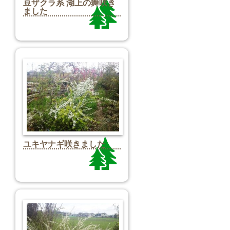
豆ザクラ系 湖上の舞咲き
ました
ユキヤナギ咲きました