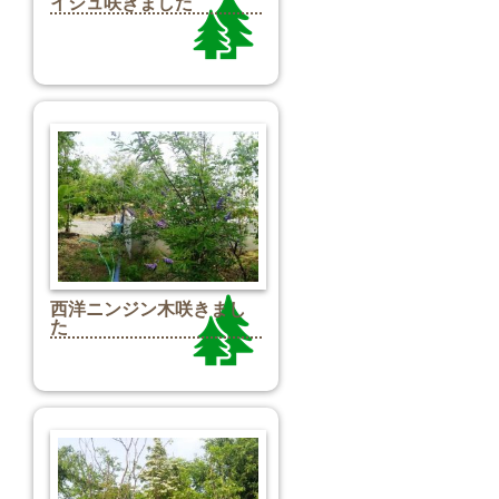
イジュ咲きました
西洋ニンジン木咲きまし
た