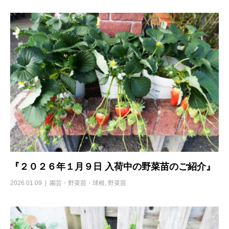
『２０２６年１月９日 入荷中の野菜苗のご紹介』
2026.01.09
園芸・野菜苗・球根
,
野菜苗