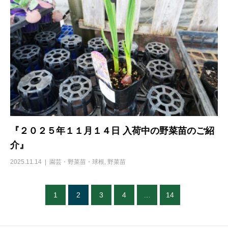
『２０２５年１１月１４日 入荷中の野菜苗のご紹
介』
2025.11.14
園芸・野菜苗・球根
,
野菜苗
1
2
3
4
…
14